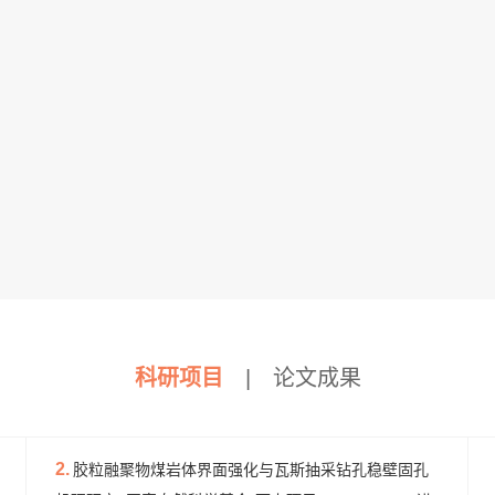
科研项目
|
论文成果
2.
胶粒融聚物煤岩体界面强化与瓦斯抽采钻孔稳壁固孔