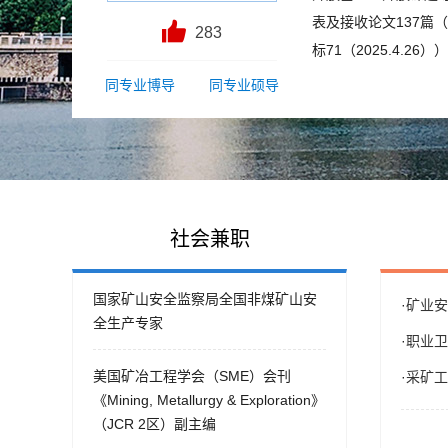
表及接收论文137篇（Go
283
标71（2025.4.26）
同专业博导
同专业硕导
社会兼职
国家矿山安全监察局全国非煤矿山安
·
矿业安
全生产专家
·
职业卫
美国矿冶工程学会（SME）会刊
·
采矿工
《Mining, Metallurgy & Exploration》
（JCR 2区）副主编