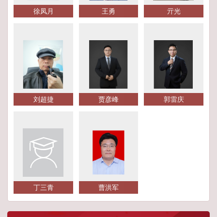
徐凤月
王勇
亓光
刘超捷
贾彦峰
郭雷庆
丁三青
曹洪军