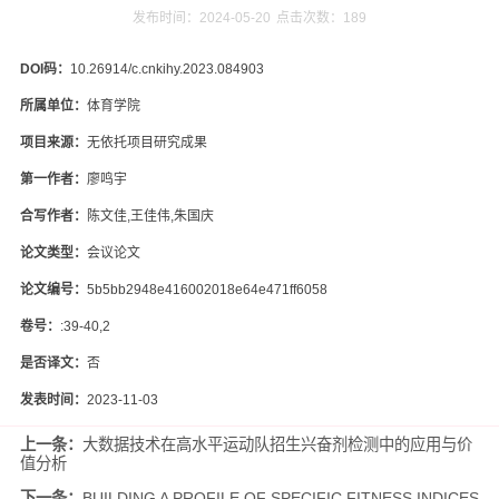
发布时间：2024-05-20
点击次数：
189
DOI码：
10.26914/c.cnkihy.2023.084903
所属单位：
体育学院
项目来源：
无依托项目研究成果
第一作者：
廖鸣宇
合写作者：
陈文佳,王佳伟,朱国庆
论文类型：
会议论文
论文编号：
5b5bb2948e416002018e64e471ff6058
卷号：
:39-40,2
是否译文：
否
发表时间：
2023-11-03
上一条：
大数据技术在高水平运动队招生兴奋剂检测中的应用与价
值分析
下一条：
BUILDING A PROFILE OF SPECIFIC FITNESS INDICES