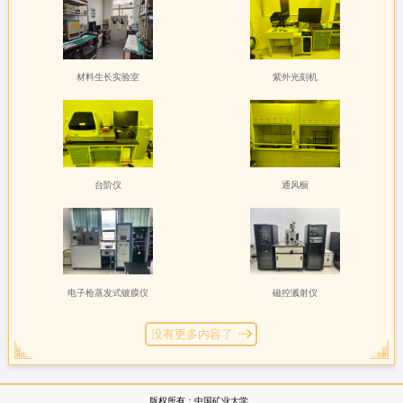
材料生长实验室
紫外光刻机
台阶仪
通风橱
电子枪蒸发式镀膜仪
磁控溅射仪
没有更多内容了
版权所有：中国矿业大学