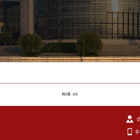
共0条 0/0
手