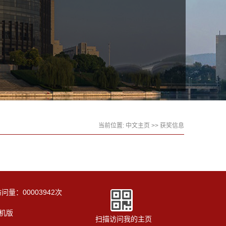
当前位置:
中文主页
>>
获奖信息
访问量：
00003942
次
机版
扫描访问我的主页