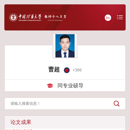
曹超
+
386
同专业硕导
论文成果