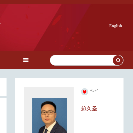
English
+
574
鲍久圣