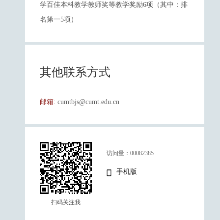
学百佳本科教学教师奖等教学奖励6项（其中：排
名第一5项）
其他联系方式
邮箱:
cumtbjs@cumt.edu.cn
访问量：
00082385
手机版
扫码关注我