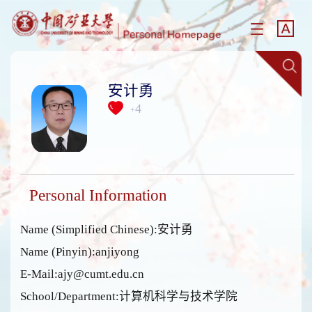
安计勇
4
+
Personal Information
Name (Simplified Chinese):安计勇
Name (Pinyin):anjiyong
E-Mail:
ajy@cumt.edu.cn
School/Department:计算机科学与技术学院