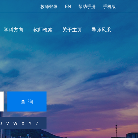
教师登录
EN
帮助手册
手机版
学科方向
教师检索
关于主页
导师风采
查 询
U
V
W
X
Y
Z