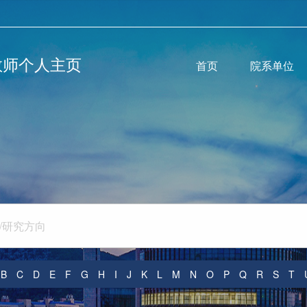
教师个人主页
首页
院系单位
B
C
D
E
F
G
H
I
J
K
L
M
N
O
P
Q
R
S
T